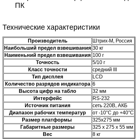
ПК
Технические характеристики
Производитель
Штрих-М, Россия
Наибольший предел взвешивания
30 кг
Наименьний предел взвешивания
100 г
Точность
5/10 г
Класс точности
средний III
Тип дисплея
LCD
Количество разрядов индикатора
6
Высота цифр на табло
32 мм
Интерфейс
RS-232
Источник питания
сеть 220В, АКБ
Диапазон рабочих температур
от -10°C до +40°C
Размер платформы
325х275 мм
Габаритные размеры
325 x 275 x 55 мм
Вес
8 кг