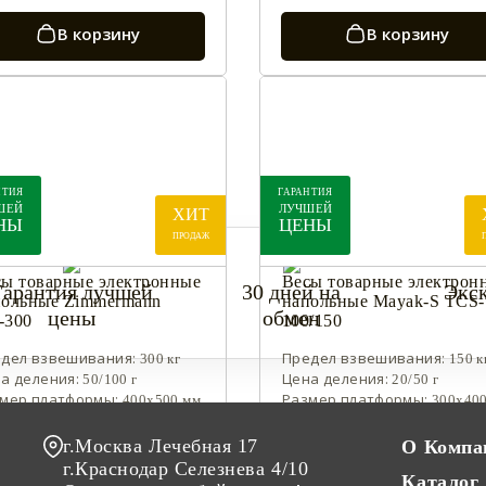
В корзину
В корзину
2%
- 30%
НТИЯ
ГАРАНТИЯ
ШЕЙ
ЛУЧШЕЙ
ХИТ
НЫ
ЦЕНЫ
ПРОДАЖ
сы товарные электронные
Весы товарные электрон
Гарантия лучшей
30 дней на
Экск
польные Zimmermann
напольные Mayak-S TCS-
цены
обмен
-300
100/150
дел взвешивания:
Предел взвешивания:
300 кг
150 к
а деления:
Цена деления:
50/100 г
20/50 г
мер платформы:
Размер платформы:
400х500 мм
300х40
роенный аккумулятор:
Встроенный аккумулятор:
да
д
жавеющая сталь:
нержавеющая сталь:
да
да
г.Москва Лечебная 17
О Компа
да:
да
да
г.Краснодар Селезнева 4/10
Каталог