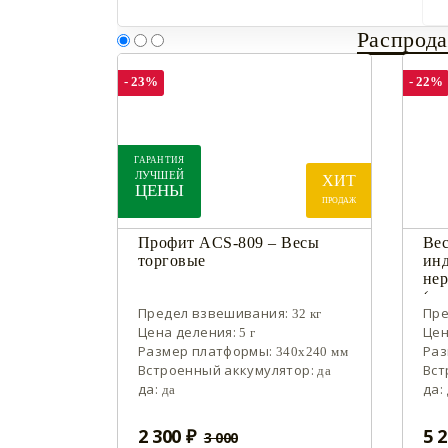
Распрод
- 23%
- 22%
ГАРАНТИЯ
ЛУЧШЕЙ
ХИТ
ЦЕНЫ
ПРОДАЖ
Профит ACS-809 – Весы
Ве
торговые
ин
не
(ус
Предел взвешивания:
Пре
32 кг
Цена деления:
Цен
5 г
Размер платформы:
Раз
340х240 мм
Встроенный аккумулятор:
Вст
да
да:
да:
да
2 300 ₽
5 2
3 000