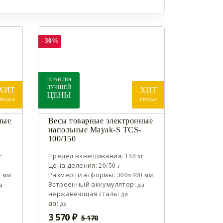
- 30%
ГАРАНТИЯ
ЛУЧШЕЙ
ХИТ
ХИТ
ЦЕНЫ
ПРОДАЖ
ПРОДАЖ
ные
Весы товарные электронные
напольные Mayak-S TCS-
100/150
Предел взвешивания:
г
150 кг
Цена деления:
20/50 г
Размер платформы:
0 мм
300х400 мм
Встроенный аккумулятор:
а
да
нержавеющая сталь:
да
да:
да
3 570 ₽
5 170