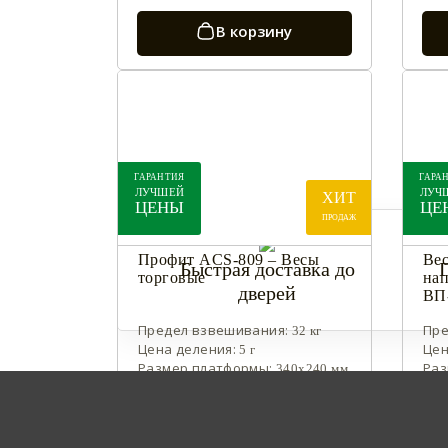
В корзину
- 23%
- 2
ГАРАНТИЯ
ГАРА
ЛУЧШЕЙ
ЛУЧ
ХИТ
ЦЕНЫ
ЦЕ
ПРОДАЖ
Профит ACS-809 – Весы
Ве
Быстрая доставка до
торговые
на
дверей
ВП
Предел взвешивания:
Пре
32 кг
Цена деления:
Цен
5 г
Размер платформы:
Раз
340х240 мм
Встроенный аккумулятор:
Вст
да
да:
нер
да
да: