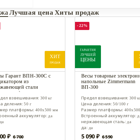
ажа
Лучшая цена
Хиты продаж
- 22%
ГАРАНТИЯ
ЛУЧШЕЙ
ХИТ
ЦЕНЫ
ПРОДАЖ
сы Гарант ВПН-300С с
Весы товарные электрон
дикатором из
напольные Zimmermann
ржавеющей стали
ВП-300
иленные)
дел взвешивания:
Предел взвешивания:
300 кг
300 к
а деления:
Цена деления:
50 г
50/100 г
мер платформы:
Размер платформы:
400х500 мм
400х50
роенный аккумулятор:
Встроенный аккумулятор:
да
д
нержавеющая сталь:
да
да
да:
да
00 ₽
5 090 ₽
6 700
6 590