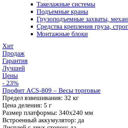
Такелажные системы
Подъемные краны
Грузоподъемные захваты, меха
Средства крепления груза, стро
Монтажные блоки
Хит
Продаж
Гарантия
Лучшей
Цены
- 23%
Профит ACS-809 – Весы торговые
Предел взвешивания:
32 кг
Цена деления:
5 г
Размер платформы:
340х240 мм
Встроенный аккумулятор:
да
Дисплей с двух сторон:
да