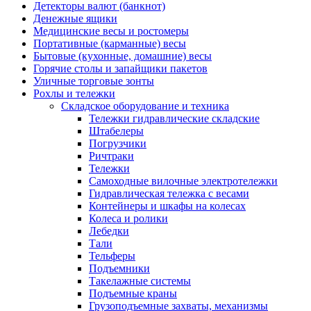
Детекторы валют (банкнот)
Денежные ящики
Медицинские весы и ростомеры
Портативные (карманные) весы
Бытовые (кухонные, домашние) весы
Горячие столы и запайщики пакетов
Уличные торговые зонты
Рохлы и тележки
Складское оборудование и техника
Тележки гидравлические складские
Штабелеры
Погрузчики
Ричтраки
Тележки
Самоходные вилочные электротележки
Гидравлическая тележка с весами
Контейнеры и шкафы на колесах
Колеса и ролики
Лебедки
Тали
Тельферы
Подъемники
Такелажные системы
Подъемные краны
Грузоподъемные захваты, механизмы