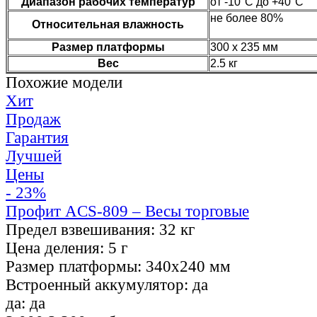
Диапазон рабочих температур
от -10°C до +40°C
не более 80%
Относительная влажность
Размер платформы
300 х 235 мм
Вес
2.5 кг
Похожие модели
Хит
Продаж
Гарантия
Лучшей
Цены
- 23%
Профит ACS-809 – Весы торговые
Предел взвешивания:
32 кг
Цена деления:
5 г
Размер платформы:
340х240 мм
Встроенный аккумулятор:
да
да:
да