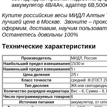
аккумулятор 4В/4Ач, адаптер 6В,500
Купите российские весы МИДЛ Алтын Т
лучшей цене в Москве. Звоните – прок
оформим, доставим, научим пользоват
Останетесь довольны 100%
Технические характеристики
Производитель
МИДЛ, Россия
Наибольший предел взвешивания
15/30 кг
Наименьший предел взвешивания
5 г
Цена деления
2/5 г
Класс точности
средний III (ГОСТ 2
Тип дисплея
ЖК или светодиодн
Количество разрядов индикатора
Вес – 6, Сумма – 6,
Число программируемых товаров
6
Источник питания
аккумулятор, от сет