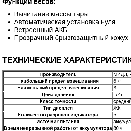
Функции весов:
Вычитание массы тары
Автоматическая установка нуля
Встроенный АКБ
Прозрачный брызгозащитный кожух
ТЕХНИЧЕСКИЕ ХАРАКТЕРИСТИ
Производитель
МИДЛ, 
Наибольший предел взвешивания
6 кг
Наименьший предел взвешивания
3 г
Цена деления
1/2 г
Класс точности
средний
Тип дисплея
ЖК
Количество разрядов индикатора
5
Источник питания
аккумул
Время непрерывной работы от аккумулятора
80 ч