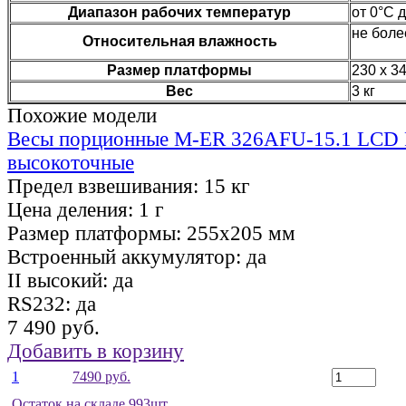
Диапазон рабочих температур
от 0°C 
не бол
Относительная влажность
Размер платформы
230 х 3
Вес
3 кг
Похожие модели
Весы порционные M-ER 326AFU-15.1 LCD R
высокоточные
Предел взвешивания:
15 кг
Цена деления:
1 г
Размер платформы:
255х205 мм
Встроенный аккумулятор:
да
II высокий:
да
RS232:
да
7 490 руб.
Добавить в корзину
1
7490 руб.
Остаток на складе 993шт.