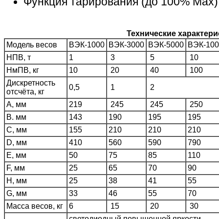
Функция тарирования (до 100% Мах)
Технические характери
Модель весов
ВЭК-1000
ВЭК-3000
ВЭК-5000
ВЭК-100
НПВ, т
1
3
5
10
НмПВ, кг
10
20
40
100
Дискретность
0,5
1
2
отсчёта, кг
A, мм
219
245
245
250
B. мм
143
190
195
195
С, мм
155
210
210
210
D, мм
410
560
590
790
Е, мм
50
75
85
110
F, мм
25
65
70
90
H, мм
25
38
41
55
G, мм
33
46
55
70
Масса весов, кг
6
15
20
30
светодиодный повышенной яркости,