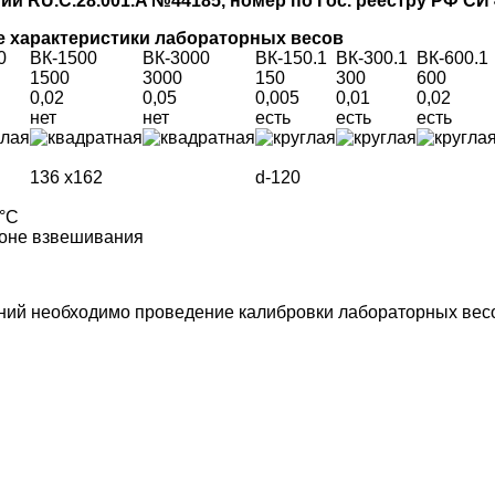
 RU.C.28.001.A №44185, номер по Гос. реестру РФ СИ 4
е характеристики лабораторных весов
0
ВК-1500
ВК-3000
ВК-150.1
ВК-300.1
ВК-600.1
1500
3000
150
300
600
0,02
0,05
0,005
0,01
0,02
нет
нет
есть
есть
есть
136 х162
d-120
0°С
зоне взвешивания
ий необходимо проведение калибровки лабораторных весов