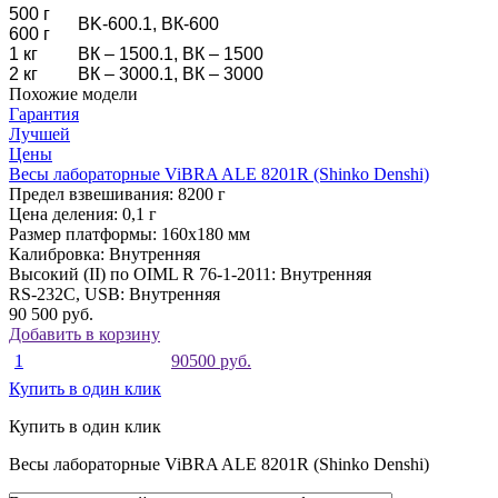
500 г
BK-600.1, ВК-600
600 г
1 кг
ВК – 1500.1, ВК – 1500
2 кг
ВК – 3000.1, ВК – 3000
Похожие модели
Гарантия
Лучшей
Цены
Весы лабораторные ViBRA ALE 8201R (Shinko Denshi)
Предел взвешивания:
8200 г
Цена деления:
0,1 г
Размер платформы:
160x180 мм
Калибровка:
Внутренняя
Высокий (II) по OIML R 76-1-2011:
Внутренняя
RS-232C, USB:
Внутренняя
90 500 руб.
Добавить в корзину
1
90500 руб.
Купить в один клик
Купить в один клик
Весы лабораторные ViBRA ALE 8201R (Shinko Denshi)