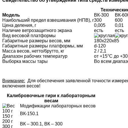
Свидетельство об утверждении типа средств измерений
Технически
Модель
ВК-300
ВК-60
Наибольший предел взвешивания (НПВ), г
300
600
Цена деления, г
0,005
0,01
Наличие ветрозащитного экрана
есть
есть
Вид весовой платформы
Габаритные размеры весов, мм
180x220x85
Габаритные размеры платформы, мм
d-120
Масса весов, нетто/брутто, кг
2 / 2,1
Диапазон рабочих температур
от +15°С до +3
Выборка массы тары
Во всем диапа
Внимание:
Для обеспечения заявленной точности измерен
включения весов!
Калибровочные гири к лабораторным
весам
Модификации лабораторных весов
100 г
ВК-150.1
150 г
200 г
ВК – 300.1, ВК – 300
300 г