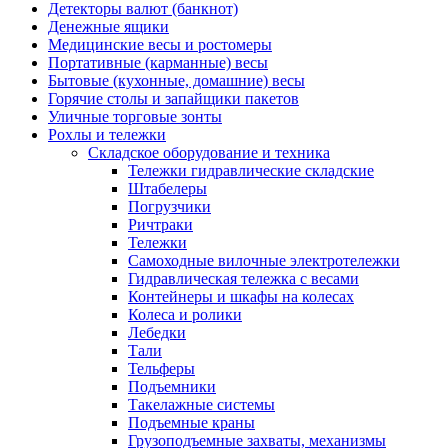
Детекторы валют (банкнот)
Денежные ящики
Медицинские весы и ростомеры
Портативные (карманные) весы
Бытовые (кухонные, домашние) весы
Горячие столы и запайщики пакетов
Уличные торговые зонты
Рохлы и тележки
Складское оборудование и техника
Тележки гидравлические складские
Штабелеры
Погрузчики
Ричтраки
Тележки
Самоходные вилочные электротележки
Гидравлическая тележка с весами
Контейнеры и шкафы на колесах
Колеса и ролики
Лебедки
Тали
Тельферы
Подъемники
Такелажные системы
Подъемные краны
Грузоподъемные захваты, механизмы